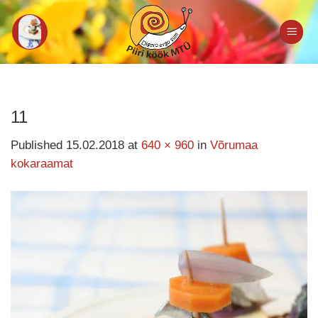
Skip
to
content
11
Published
15.02.2018
at
640 × 960
in
Võrumaa
kokaraamat