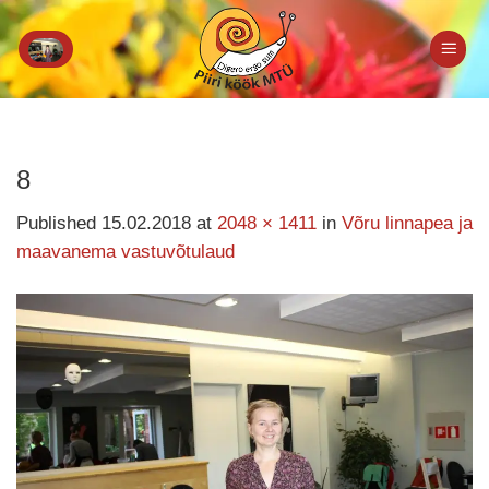
Skip
to
content
8
Published
15.02.2018
at
2048 × 1411
in
Võru linnapea ja
maavanema vastuvõtulaud