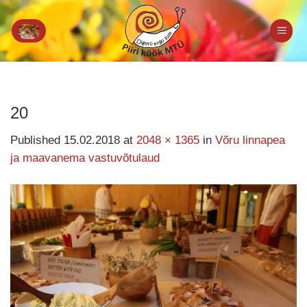
Skip
to
content
20
Published
15.02.2018
at
2048 × 1365
in
Võru linnapea
ja maavanema vastuvõtulaud