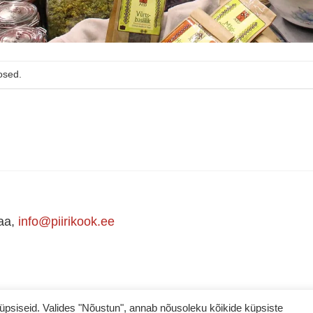
osed.
maa,
info@piirikook.ee
iseid. Valides "Nõustun", annab nõusoleku kõikide küpsiste