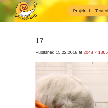
Skip
to
Projektid
Teate
content
17
Published
15.02.2018
at
2048 × 1365