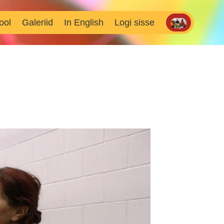
ool
Galeriid
In English
Logi sisse