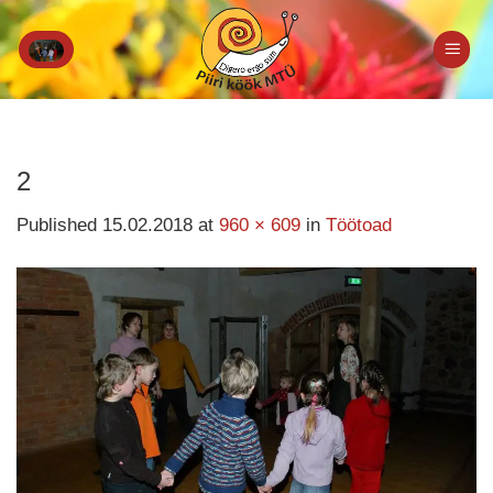
Skip
to
content
2
Published
15.02.2018
at
960 × 609
in
Töötoad