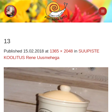
Skip
to
content
13
Published
15.02.2018
at
1365 × 2048
in
SUUPISTE
KOOLITUS Rene Uusmehega