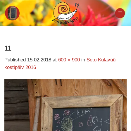
Skip
to
content
11
Published
15.02.2018
at
600 × 900
in
Seto Külavüü
kostipäiv 2016