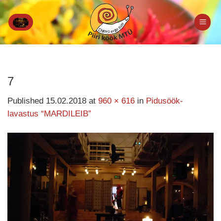
Skip
to
content
7
Published
15.02.2018
at
960 × 616
in
Pidusöök-
lavastus “MARDILEIB”