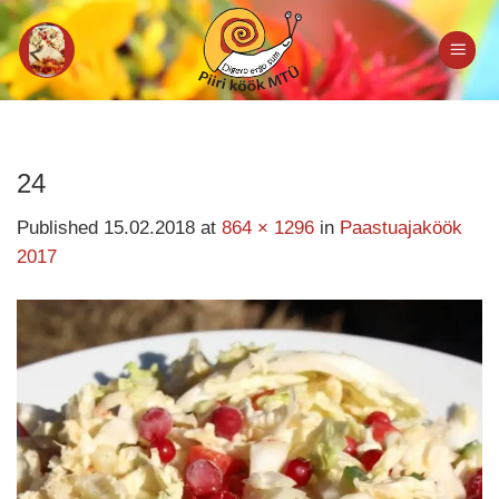
Skip
to
content
24
Published
15.02.2018
at
864 × 1296
in
Paastuajaköök
2017