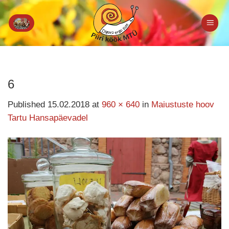
Skip
to
content
6
Published
15.02.2018
at
960 × 640
in
Maiustuste hoov
Tartu Hansapäevadel