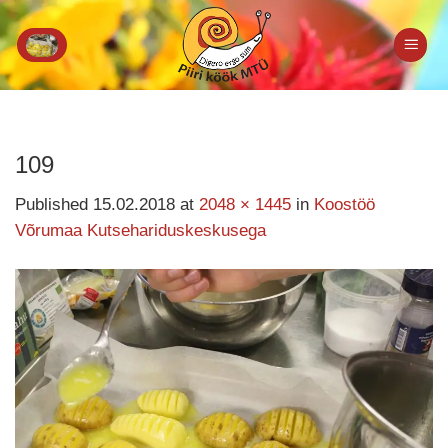
Skip
to
content
109
Published
15.02.2018
at
2048 × 1445
in
Koostöö
Võrumaa Kutsehariduskeskusega