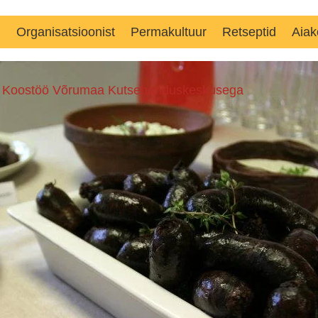
d
Organisatsioonist
Permakultuur
Retseptid
Aiak
n
Koostöö Võrumaa Kutsehariduskeskusega