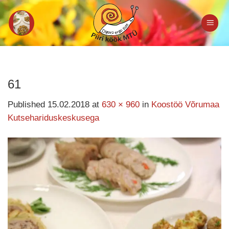
Skip
to
content
61
Published
15.02.2018
at
630 × 960
in
Koostöö Võrumaa
Kutsehariduskeskusega