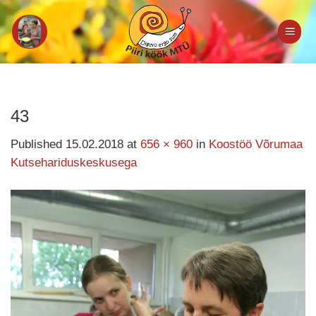
Skip
to
content
43
Published
15.02.2018
at
656 × 960
in
Koostöö Võrumaa
Kutsehariduskeskusega