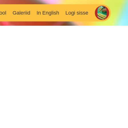
ool
Galeriid
In English
Logi sisse