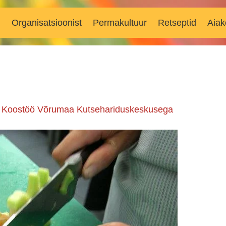
d
Organisatsioonist
Permakultuur
Retseptid
Aiak
n
Koostöö Võrumaa Kutsehariduskeskusega