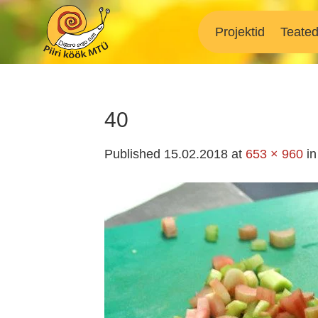
Skip
to
Projektid
Teate
content
40
Published
15.02.2018
at
653 × 960
i