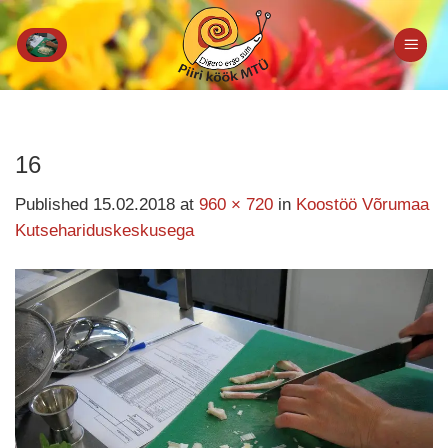
Skip
to
content
16
Published
15.02.2018
at
960 × 720
in
Koostöö Võrumaa
Kutsehariduskeskusega