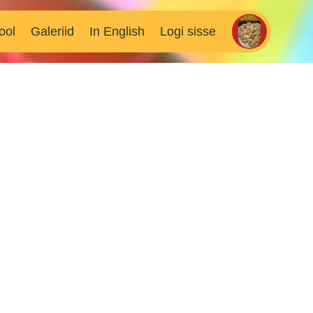
ool
Galeriid
In English
Logi sisse