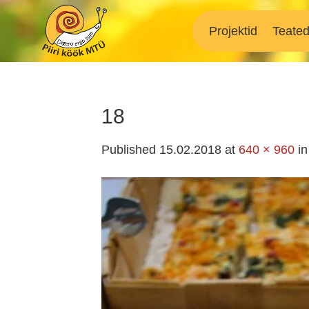
Skip
to
Projektid
Teate
content
18
Published
15.02.2018
at
640 × 960
i