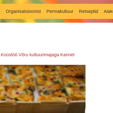
d
Organisatsioonist
Permakultuur
Retseptid
Aiak
n
Koostöö Võru kultuurimajaga Kannel