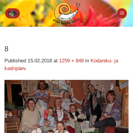
Skip
to
content
8
Published
15.02.2018
at
1259 × 848
in
Kodaniku- ja
kadripäev