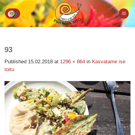
Skip
to
content
93
Published
15.02.2018
at
1296 × 864
in
Kasvatame ise
toitu