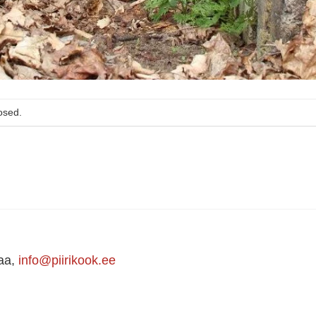
osed.
maa,
info@piirikook.ee