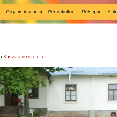
d
Organisatsioonist
Permakultuur
Retseptid
Aiak
in
Kasvatame ise toitu