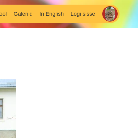
ool
Galeriid
In English
Logi sisse