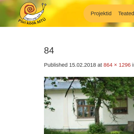
Skip
to
Projektid
Teate
content
84
Published
15.02.2018
at
864 × 1296