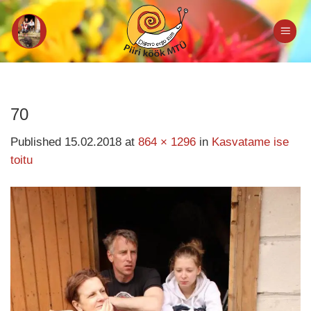
Skip
to
content
70
Published
15.02.2018
at
864 × 1296
in
Kasvatame ise
toitu