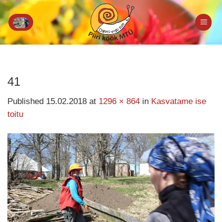
Skip
to
content
41
Published
15.02.2018
at
1296 × 864
in
Kasvatame ise
toitu