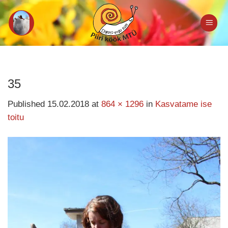
Skip
to
content
35
Published
15.02.2018
at
864 × 1296
in
Kasvatame ise
toitu