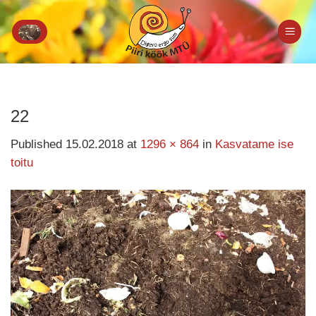
Skip
to
content
22
Published
15.02.2018
at
1296 × 864
in
Kasvatame ise
toitu