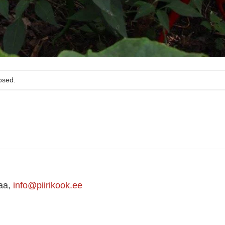
osed.
maa,
info@piirikook.ee