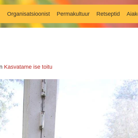
d
Organisatsioonist
Permakultuur
Retseptid
Aiak
in
Kasvatame ise toitu