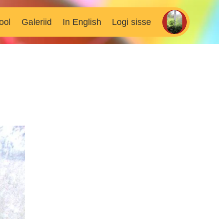
ool
Galeriid
In English
Logi sisse