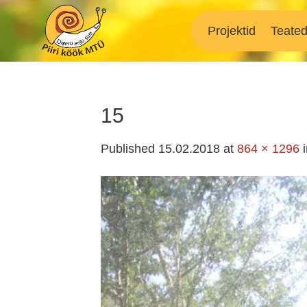
Skip
to
Projektid
Teate
content
15
Published
15.02.2018
at
864 × 1296