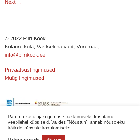
Next
→
© 2022 Piiri Köök
Külaoru küla, Vastseliina vald, Võrumaa,
info@piirikook.ee
Privaatsustingimused
Müügitingimused
Parema kasutajakogemuse pakkumiseks kasutame
veebilehel küpsiseid. Valides "Nõustun", annab nõusoleku
kõikide küpsiste kasutamiseks.
Kodulehe valmistas
KATING