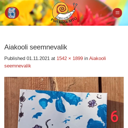
Skip
to
content
Aiakooli seemnevalik
Published
01.11.2021
at
1542 × 1899
in
Aiakooli
seemnevalik