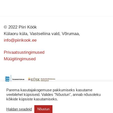
© 2022 Piiri Köök
Külaoru küla, Vastseliina vald, Võrumaa,
info@piirikook.ee
Privaatsustingimused
Müügitingimused
Parema kasutajakogemuse pakkumiseks kasutame
veebilehel küpsiseid. Valides "Nõustun", annab nõusoleku
kõikide küpsiste kasutamiseks.
Kodulehe valmistas
KATING
Haldan seadeid
Nõustun