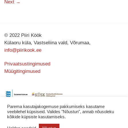
Next
→
© 2022 Piiri Köök
Külaoru küla, Vastseliina vald, Võrumaa,
info@piirikook.ee
Privaatsustingimused
Müügitingimused
Parema kasutajakogemuse pakkumiseks kasutame
veebilehel küpsiseid. Valides "Nõustun", annab nõusoleku
kõikide küpsiste kasutamiseks.
Kodulehe valmistas
KATING