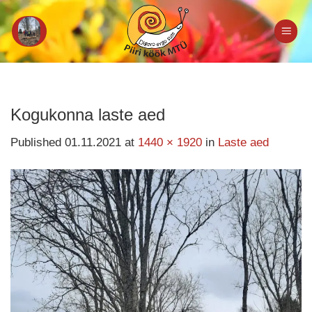
Skip
to
content
Kogukonna laste aed
Published
01.11.2021
at
1440 × 1920
in
Laste aed