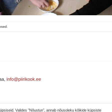
osed.
maa,
info@piirikook.ee
iseid. Valides "Nõustun", annab nõusoleku kõikide küpsiste