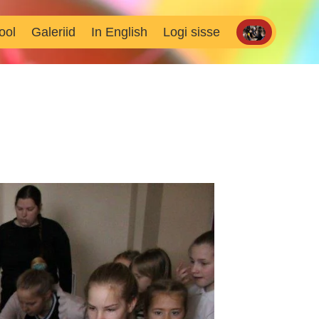
ool
Galeriid
In English
Logi sisse