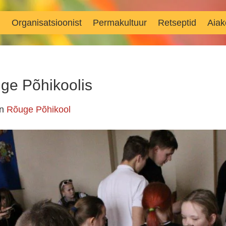
d
Organisatsioonist
Permakultuur
Retseptid
Aiak
uge Põhikoolis
in
Rõuge Põhikool