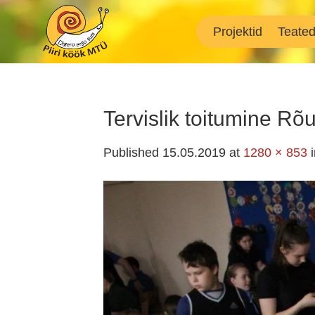
Skip
to
Projektid
Teate
content
Tervislik toitumine Rõ
Published
15.05.2019
at
1280 × 853