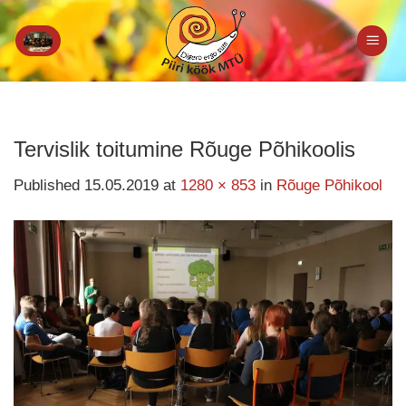
Skip
to
content
Tervislik toitumine Rõuge Põhikoolis
Published
15.05.2019
at
1280 × 853
in
Rõuge Põhikool