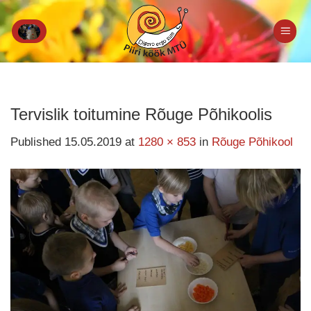
Skip
to
content
Tervislik toitumine Rõuge Põhikoolis
Published
15.05.2019
at
1280 × 853
in
Rõuge Põhikool