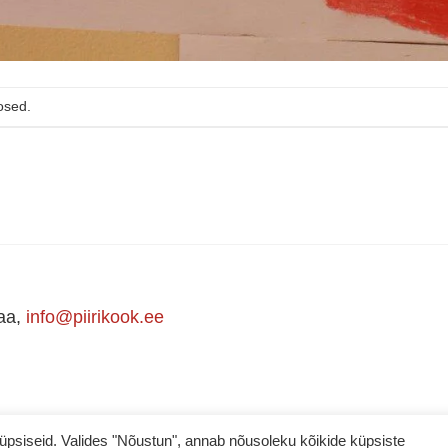
osed.
maa,
info@piirikook.ee
iseid. Valides "Nõustun", annab nõusoleku kõikide küpsiste