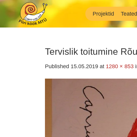
Skip
to
Projektid
Teate
content
Tervislik toitumine Rõ
Published
15.05.2019
at
1280 × 853