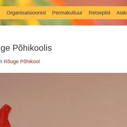
d
Organisatsioonist
Permakultuur
Retseptid
Aiak
uge Põhikoolis
in
Rõuge Põhikool