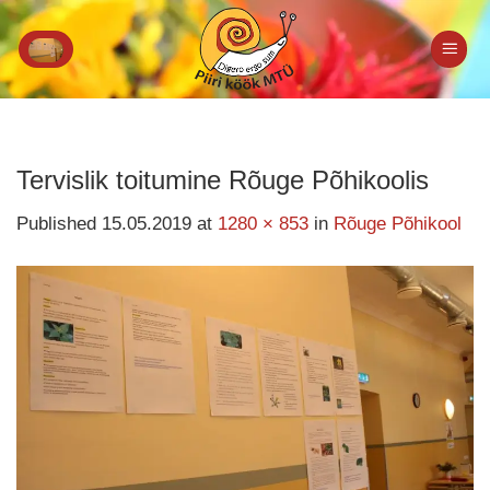
Skip
to
content
Tervislik toitumine Rõuge Põhikoolis
Published
15.05.2019
at
1280 × 853
in
Rõuge Põhikool