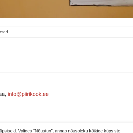
osed.
maa,
info@piirikook.ee
iseid. Valides "Nõustun", annab nõusoleku kõikide küpsiste