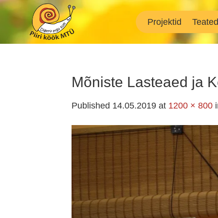
Skip
to
Projektid
Teate
content
Mõniste Lasteaed ja K
Published
14.05.2019
at
1200 × 800