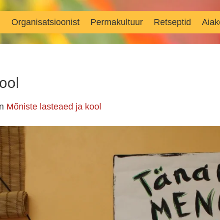
d
Organisatsioonist
Permakultuur
Retseptid
Aiak
ool
in
Mõniste lasteaed ja kool