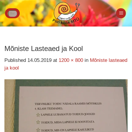
Skip
to
content
Mõniste Lasteaed ja Kool
Published
14.05.2019
at
1200 × 800
in
Mõniste lasteaed
ja kool