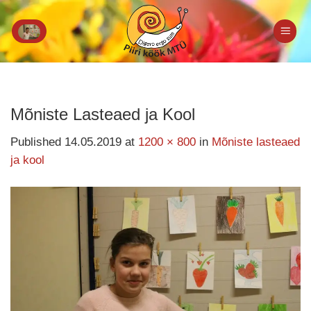
Skip
to
content
Mõniste Lasteaed ja Kool
Published
14.05.2019
at
1200 × 800
in
Mõniste lasteaed
ja kool