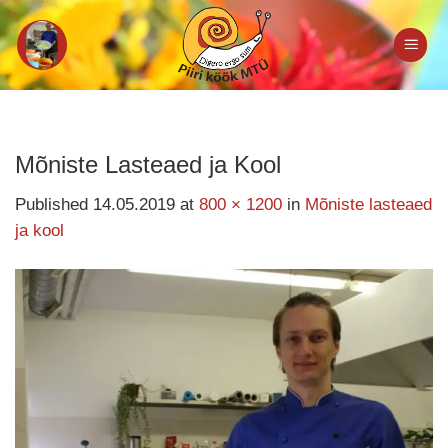
Skip
to
content
Mõniste Lasteaed ja Kool
Published
14.05.2019
at
800 × 1200
in
Mõniste lasteaed
ja kool