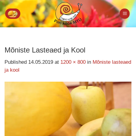
Skip
to
content
Mõniste Lasteaed ja Kool
Published
14.05.2019
at
1200 × 800
in
Mõniste lasteaed
ja kool