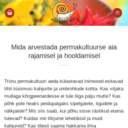
Skip
to
content
Mida arvestada permakultuurse aia
rajamisel ja hooldamisel
Triinu permakultuuri aeda külastavad inimesed esitavad
tihti küsimusi kahjurite ja umbrohtude kohta. Kas viljaka
mullaga kõrgpeenardesse ei tule liiga palju mutte? Kas
põhk pole heaks peidupaigaks sipelgatele, tigudele ja
nälkjatele? Mis siis saab, kui põhu sisse rästikud elama
tulevad? Kuidas me tõrjume lehetäisid ja muid
kahjureid? Kas tõesti saame hakkama ilma