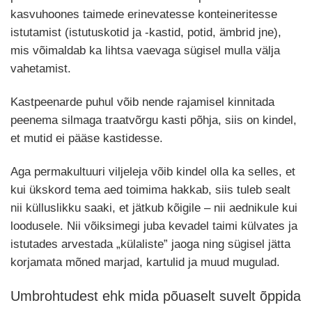
kasvuhoones taimede erinevatesse konteineritesse
istutamist (istutuskotid ja -kastid, potid, ämbrid jne),
mis võimaldab ka lihtsa vaevaga sügisel mulla välja
vahetamist.
Kastpeenarde puhul võib nende rajamisel kinnitada
peenema silmaga traatvõrgu kasti põhja, siis on kindel,
et mutid ei pääse kastidesse.
Aga permakultuuri viljeleja võib kindel olla ka selles, et
kui ükskord tema aed toimima hakkab, siis tuleb sealt
nii külluslikku saaki, et jätkub kõigile – nii aednikule kui
loodusele. Nii võiksimegi juba kevadel taimi külvates ja
istutades arvestada „külaliste” jaoga ning sügisel jätta
korjamata mõned marjad, kartulid ja muud mugulad.
Umbrohtudest ehk mida põuaselt suvelt õppida