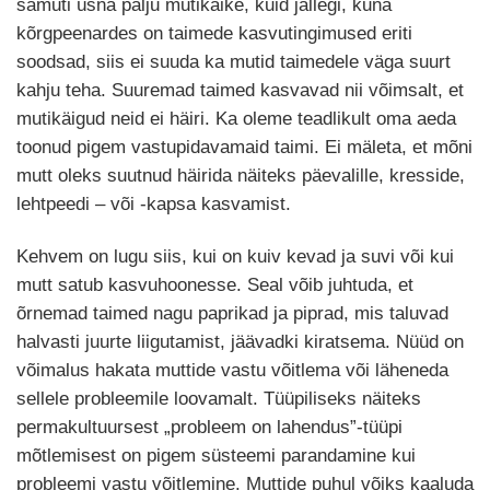
samuti üsna palju mutikäike, kuid jällegi, kuna
kõrgpeenardes on taimede kasvutingimused eriti
soodsad, siis ei suuda ka mutid taimedele väga suurt
kahju teha. Suuremad taimed kasvavad nii võimsalt, et
mutikäigud neid ei häiri. Ka oleme teadlikult oma aeda
toonud pigem vastupidavamaid taimi. Ei mäleta, et mõni
mutt oleks suutnud häirida näiteks päevalille, kresside,
lehtpeedi – või -kapsa kasvamist.
Kehvem on lugu siis, kui on kuiv kevad ja suvi või kui
mutt satub kasvuhoonesse. Seal võib juhtuda, et
õrnemad taimed nagu paprikad ja piprad, mis taluvad
halvasti juurte liigutamist, jäävadki kiratsema. Nüüd on
võimalus hakata muttide vastu võitlema või läheneda
sellele probleemile loovamalt. Tüüpiliseks näiteks
permakultuursest „probleem on lahendus”-tüüpi
mõtlemisest on pigem süsteemi parandamine kui
probleemi vastu võitlemine. Muttide puhul võiks kaaluda