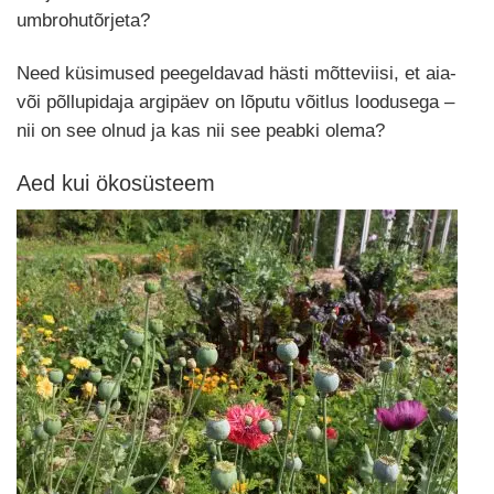
umbrohutõrjeta?
Need küsimused peegeldavad hästi mõtteviisi, et aia-
või põllupidaja argipäev on lõputu võitlus loodusega –
nii on see olnud ja kas nii see peabki olema?
Aed kui ökosüsteem