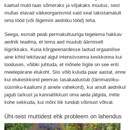
kaetud muld taas sõmeraks ja viljakaks muutus, sest
mullas elavad väikeorganismid said seal takistamatult
oma tööd (või õigemini aedniku tööd) teha.
Seega, esmalt peab permakultuuriga tegelema hakkav
aednik teadma, et tema aed muutub äärmiselt
liigirikkaks. Kuna kõrgpeenardesse laotud orgaanilise
aine kihid tekitavad algul intensiivsema keskkonna kui
looduses, võibki juhtuda, et mõnele liigile on see eriti
meelepärane elukoht. Siis võib kuluda paar aastat, enne
kui elukeskkond peenras tasakaalustub (lämmastiku-
süsiniku-kaaliumi jt ainete vahekord), kui ainult aednikul
jagub tarkust ja kannatlikkust oma aeda jälgida, mitte
kohe sekkuda, kui mõni liik tundub võimust võtvat.
Üht-teist muttidest ehk probleem on lahendus