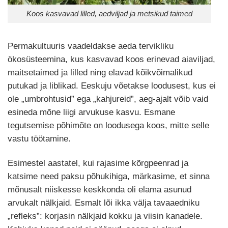
Koos kasvavad lilled, aedviljad ja metsikud taimed
Permakultuuris vaadeldakse aeda tervikliku
ökosüsteemina, kus kasvavad koos erinevad aiaviljad,
maitsetaimed ja lilled ning elavad kõikvõimalikud
putukad ja liblikad. Eeskuju võetakse loodusest, kus ei
ole „umbrohtusid” ega „kahjureid”, aeg-ajalt võib vaid
esineda mõne liigi arvukuse kasvu. Esmane
tegutsemise põhimõte on loodusega koos, mitte selle
vastu töötamine.
Esimestel aastatel, kui rajasime kõrgpeenrad ja
katsime need paksu põhukihiga, märkasime, et sinna
mõnusalt niiskesse keskkonda oli elama asunud
arvukalt nälkjaid. Esmalt lõi ikka välja tavaaedniku
„refleks”: korjasin nälkjaid kokku ja viisin kanadele.