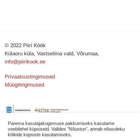
© 2022 Piiri Köök
Külaoru küla, Vastseliina vald, Võrumaa,
info@piirikook.ee
Privaatsustingimused
Müügitingimused
Parema kasutajakogemuse pakkumiseks kasutame
veebilehel küpsiseid. Valides "Nõustun", annab nõusoleku
kõikide küpsiste kasutamiseks.
Kodulehe valmistas
KATING