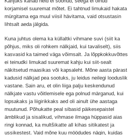
Kahjuks kanad neid ei söönud, seega ei olnud
korjamisel suuremat mõtet. Ei tahtnud limukaid hakata
mürgitama ega muul viisil hävitama, vaid otsustasin
lihtsalt aeda jälgida.
Kuna juhtus olema ka küllaltki vihmane suvi (siit ka
põhjus, miks oli rohkem nälkjaid, kui tavaliselt), siis
kasvasid ka taimed väga võimsalt. Ja lõppkokkuvõttes
ei teinudki limukad suuremat kahju kui siit-sealt
näkitsetud maasikas või kapsaleht. Mõne aasta pärast
kadusid nälkjad pea sootuks, ju leidus neilegi looduslik
vastane. Sain aru, et olin liiga palju keskendunud
nälkjate vastu võitlemisele ega polnud märganud, kui
lopsakaks ja liigirikkaks aed oli ainult ühe aastaga
muutunud. Põhukatte peal sibasid päikesepaistel
ämblikud ja sisalikud, vihmase ilmaga hüppasid aias
ringi konnad, ka multšikatte all kihas sitikatest ja
ussikestest. Vaid mõne kuu möödudes nägin, kuidas