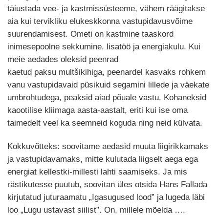
täiustada vee- ja kastmissüsteeme, vähem räägitakse
aia kui tervikliku elukeskkonna vastupidavusvõime
suurendamisest. Ometi on kastmine taaskord
inimesepoolne sekkumine, lisatöö ja energiakulu. Kui
meie aedades oleksid peenrad
kaetud paksu multšikihiga, peenardel kasvaks rohkem
vanu vastupidavaid püsikuid segamini lillede ja väekate
umbrohtudega, peaksid aiad põuale vastu. Kohaneksid
kaootilise kliimaga aasta-aastalt, eriti kui ise oma
taimedelt veel ka seemneid koguda ning neid külvata.
Kokkuvõtteks: soovitame aedasid muuta liigirikkamaks
ja vastupidavamaks, mitte kulutada liigselt aega ega
energiat kellestki-millesti lahti saamiseks. Ja mis
rästikutesse puutub, soovitan üles otsida Hans Fallada
kirjutatud juturaamatu „Igasugused lood” ja lugeda läbi
loo „Lugu ustavast siilist”. On, millele mõelda ….