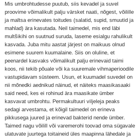
Mis umbrohtudesse puutub, siis kevadel ja suvel
proovime võimalikult palju värsket naati, nõgest, võilille
ja maltsa erinevates toitudes (salatid, supid, smuutid ja
mahlad) ära kasutada. Neil taimedel, mis end läbi
multšikihi on suutnud suruda, laseme esialgu rahulikult
kasvada. Juba mitu aastat järjest on maikuus olnud
esimene suurem kuumalaine. Siis on oluline, et
peenardel kasvaks võimalikult palju erinevaid taimi
koos, nii tekib põuale või ka suuremale vihmaperioodile
vastupidavam süsteem. Usun, et kuumadel suvedel on
nii mõnedki aednikud näinud, et näiteks maasikasaaki
said need, kes ei rohinud ära maasikate ümber
kasvavat umbrohtu. Permakultuuri viljeleja peaks
sedagi arvestama, et kõigil taimedel on erineva
pikkusega juured ja erinevad bakterid nende ümber.
Taimed nagu võilill või varemerohi toovad oma sügavale
ulatuvate juurtega toitaineid üles maapinna lähedale ja