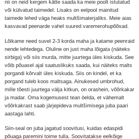
nii on neid kergem kätte saada ka meie poolt istutatud
või külvatud taimedel. Lisaks on eelpool mainitud
taimede lehed väga heaks multšimaterjaliks. Meie aias
kasvavad peenarde vahel suured varemerohupõõsad.
Lõikame need suvel 2-3 korda maha ja katame peenraid
nende lehtedega. Oluline on just maha lõigata (näiteks
sirbiga) või siis murda, mitte juurtega üles kiskuda. See
võib põuasel ajal saatuslikuks saada, kui näiteks malts
porgandi kõrvalt üles kiskuda. Siis on kindel, et ka
porgand tuleb koos maltsaga. Ainukesed umbrohud,
mille tõesti juurtega välja kitkun, on orashein, võõrkakar
ja madar. Oma kogemusest tean öelda, et vähemalt
võõrkakrast saab järjepideva multšimisega juba paari
aastaga lahti.
Siin-seal on juba jagatud soovitusi, kuidas edaspidi
põuaga paremini toime tulla. Soovitatakse eelkõige