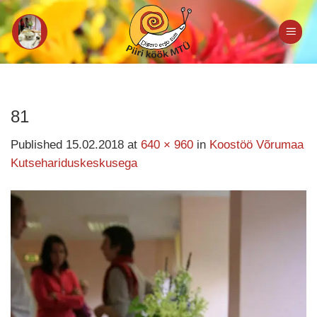
Skip
to
content
81
Published
15.02.2018
at
640 × 960
in
Koostöö Võrumaa
Kutsehariduskeskusega