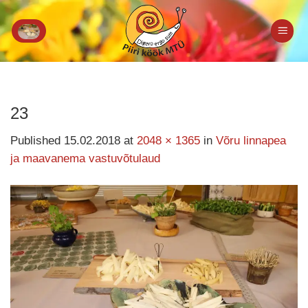
Skip
to
content
23
Published
15.02.2018
at
2048 × 1365
in
Võru linnapea
ja maavanema vastuvõtulaud