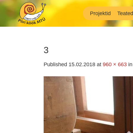
Skip
to
Projektid
Teate
content
3
Published
15.02.2018
at
960 × 663
i