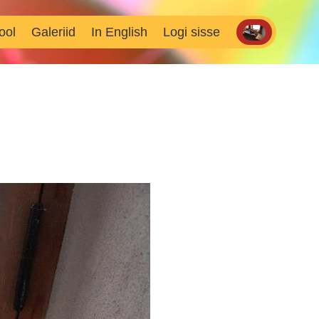
ool
Galeriid
In English
Logi sisse