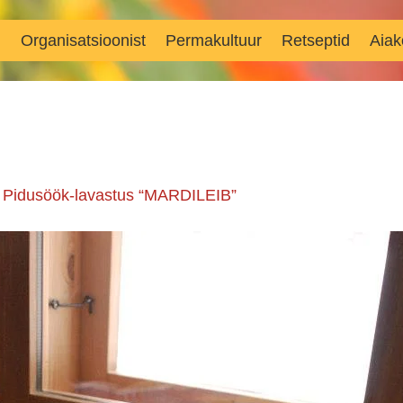
d
Organisatsioonist
Permakultuur
Retseptid
Aiak
n
Pidusöök-lavastus “MARDILEIB”