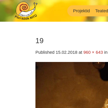
Skip
to
Projektid
Teate
content
19
Published
15.02.2018
at
960 × 643
i