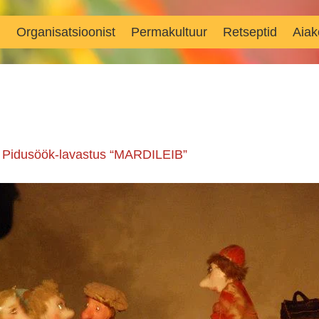
d
Organisatsioonist
Permakultuur
Retseptid
Aiak
n
Pidusöök-lavastus “MARDILEIB”