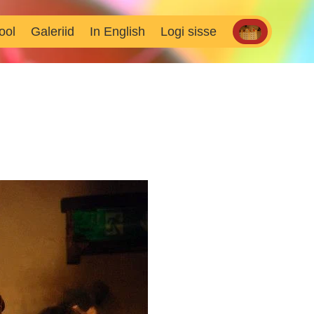
ool
Galeriid
In English
Logi sisse