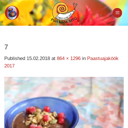
Skip
to
content
7
Published
15.02.2018
at
864 × 1296
in
Paastuajaköök
2017