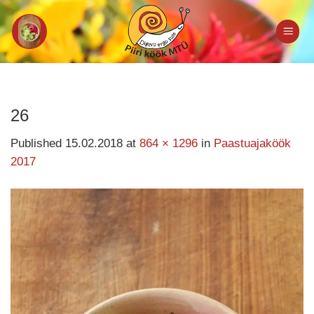
Skip
to
content
26
Published
15.02.2018
at
864 × 1296
in
Paastuajaköök
2017