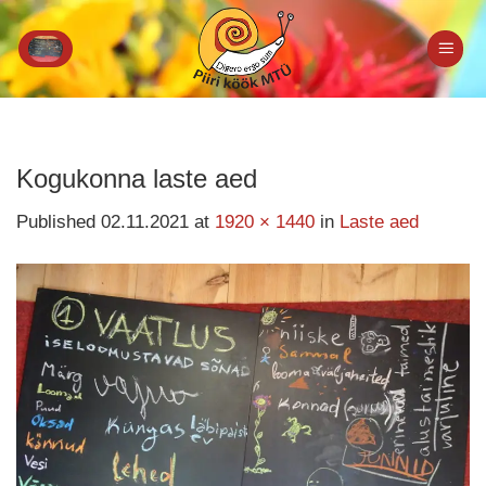
Skip
to
content
Kogukonna laste aed
Published
02.11.2021
at
1920 × 1440
in
Laste aed