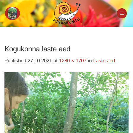
Skip
to
content
Kogukonna laste aed
Published
27.10.2021
at
1280 × 1707
in
Laste aed