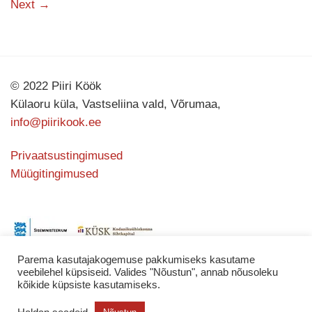
Next
→
© 2022 Piiri Köök
Külaoru küla, Vastseliina vald, Võrumaa,
info@piirikook.ee
Privaatsustingimused
Müügitingimused
Parema kasutajakogemuse pakkumiseks kasutame
veebilehel küpsiseid. Valides "Nõustun", annab nõusoleku
kõikide küpsiste kasutamiseks.
Kodulehe valmistas
KATING