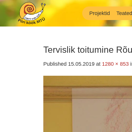
Skip
to
Projektid
Teate
content
Tervislik toitumine Rõ
Published
15.05.2019
at
1280 × 853