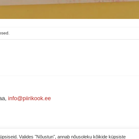
osed.
maa,
info@piirikook.ee
iseid. Valides "Nõustun", annab nõusoleku kõikide küpsiste