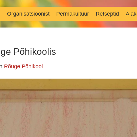
d
Organisatsioonist
Permakultuur
Retseptid
Aiak
uge Põhikoolis
in
Rõuge Põhikool