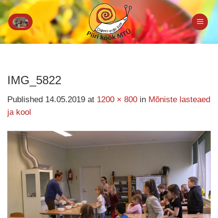
Skip
to
content
IMG_5822
Published
14.05.2019
at
1200 × 800
in
Mõniste lasteaed
ja kool